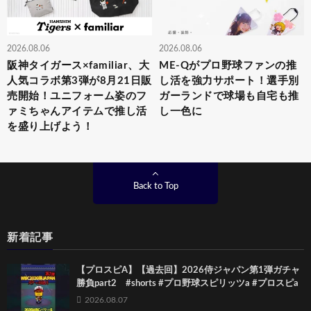
2026.08.06
2026.08.06
阪神タイガース×familiar、大
ME-Qがプロ野球ファンの推
人気コラボ第3弾が8月21日販
し活を強力サポート！選手別
売開始！ユニフォーム姿のフ
ガーランドで球場も自宅も推
ァミちゃんアイテムで推し活
し一色に
を盛り上げよう！
Back to Top
新着記事
【プロスピA】【過去回】2026侍ジャパン第1弾ガチャ
勝負part2 #shorts #プロ野球スピリッツa #プロスピa
2026.08.07