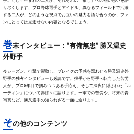
手。同じ年生まれの二人が、それぞれの「推し」への熱い思いを語
り尽くします。プロ野球選手とアイドル、異なるフィールドで活躍
する二人が、どのような視点でお互いの魅力を語り合うのか、ファ
ンにとっては見逃せない内容となるでしょう。
巻
末インタビュー：“有備無患” 勝又温史
外野手
今シーズン、打撃で躍動し、ブレイクの予感を漂わせる勝又温史外
野手の独占インタビューも必読です。投手から野手へ転向した苦労
人が、プロ8年目で掴みつつある手応え、そして深夜に隠された「ル
ーティン」について赤裸々に語ります。一軍での苦労や、将来の青
写真など、勝又選手の知られざる一面に迫ります。
そ
の他のコンテンツ