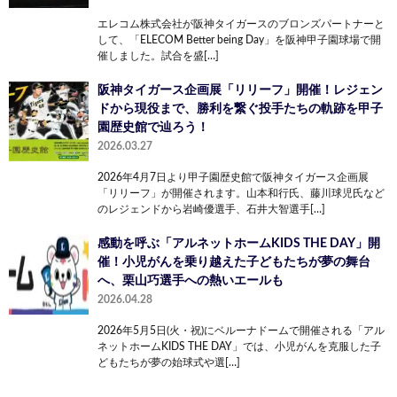
エレコム株式会社が阪神タイガースのブロンズパートナーと
して、「ELECOM Better being Day」を阪神甲子園球場で開
催しました。試合を盛[…]
阪神タイガース企画展「リリーフ」開催！レジェン
ドから現役まで、勝利を繋ぐ投手たちの軌跡を甲子
園歴史館で辿ろう！
2026.03.27
2026年4月7日より甲子園歴史館で阪神タイガース企画展
「リリーフ」が開催されます。山本和行氏、藤川球児氏など
のレジェンドから岩崎優選手、石井大智選手[…]
感動を呼ぶ「アルネットホームKIDS THE DAY」開
催！小児がんを乗り越えた子どもたちが夢の舞台
へ、栗山巧選手への熱いエールも
2026.04.28
2026年5月5日(火・祝)にベルーナドームで開催される「アル
ネットホームKIDS THE DAY」では、小児がんを克服した子
どもたちが夢の始球式や選[…]