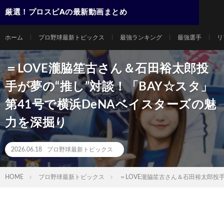
厳選！プロスピAの最新動画まとめ
ホーム
プロ野球最新トピックス
最強ランキング
最強選手
リ
＝LOVE瀧脇笙古さん＆石田裕太郎投
手が夢の“推し”対談！「BAY☆スタ」
第41号で横浜DeNAベイスターズの魅
力を深掘り
2026.06.18
プロ野球最新トピックス
HOME
プロ野球最新トピックス
＝LOVE瀧脇笙古さん＆石田裕太郎投手