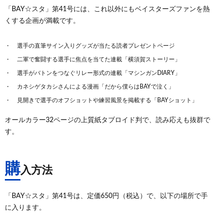
「BAY☆スタ」第41号には、これ以外にもベイスターズファンを熱
くする企画が満載です。
選手の直筆サイン入りグッズが当たる読者プレゼントページ
二軍で奮闘する選手に焦点を当てた連載「横須賀ストーリー」
選手がバトンをつなぐリレー形式の連載「マシンガンDIARY」
カネシゲタカシさんによる漫画「だから僕らはBAYで泣く」
見開きで選手のオフショットや練習風景を掲載する「BAYショット」
オールカラー32ページの上質紙タブロイド判で、読み応えも抜群で
す。
購
入方法
「BAY☆スタ」第41号は、定価650円（税込）で、以下の場所で手
に入ります。