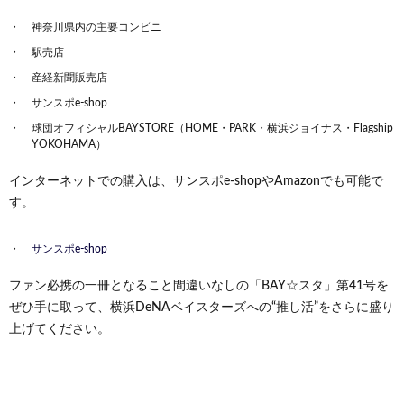
神奈川県内の主要コンビニ
駅売店
産経新聞販売店
サンスポe-shop
球団オフィシャルBAYSTORE（HOME・PARK・横浜ジョイナス・Flagship
YOKOHAMA）
インターネットでの購入は、サンスポe-shopやAmazonでも可能で
す。
サンスポe-shop
ファン必携の一冊となること間違いなしの「BAY☆スタ」第41号を
ぜひ手に取って、横浜DeNAベイスターズへの“推し活”をさらに盛り
上げてください。