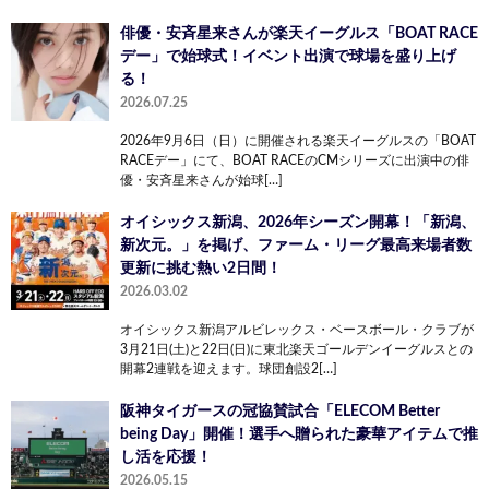
俳優・安斉星来さんが楽天イーグルス「BOAT RACE
デー」で始球式！イベント出演で球場を盛り上げ
る！
2026.07.25
2026年9月6日（日）に開催される楽天イーグルスの「BOAT
RACEデー」にて、BOAT RACEのCMシリーズに出演中の俳
優・安斉星来さんが始球[…]
オイシックス新潟、2026年シーズン開幕！「新潟、
新次元。」を掲げ、ファーム・リーグ最高来場者数
更新に挑む熱い2日間！
2026.03.02
オイシックス新潟アルビレックス・ベースボール・クラブが
3月21日(土)と22日(日)に東北楽天ゴールデンイーグルスとの
開幕2連戦を迎えます。球団創設2[…]
阪神タイガースの冠協賛試合「ELECOM Better
being Day」開催！選手へ贈られた豪華アイテムで推
し活を応援！
2026.05.15