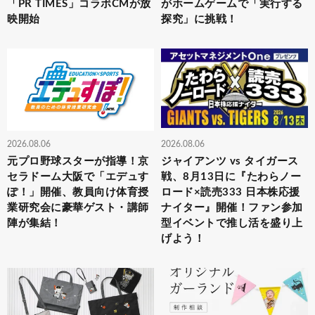
「PR TIMES」コラボCMが放
がホームゲームで「実行する
映開始
探究」に挑戦！
2026.08.06
2026.08.06
元プロ野球スターが指導！京
ジャイアンツ vs タイガース
セラドーム大阪で「エデュす
戦、8月13日に『たわらノー
ぽ！」開催、教員向け体育授
ロード×読売333 日本株応援
業研究会に豪華ゲスト・講師
ナイター』開催！ファン参加
陣が集結！
型イベントで推し活を盛り上
げよう！