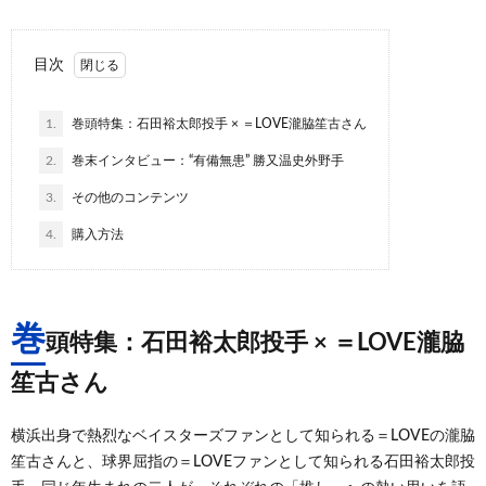
目次
1.
巻頭特集：石田裕太郎投手 × ＝LOVE瀧脇笙古さん
2.
巻末インタビュー：“有備無患” 勝又温史外野手
3.
その他のコンテンツ
4.
購入方法
巻
頭特集：石田裕太郎投手 × ＝LOVE瀧脇
笙古さん
横浜出身で熱烈なベイスターズファンとして知られる＝LOVEの瀧脇
笙古さんと、球界屈指の＝LOVEファンとして知られる石田裕太郎投