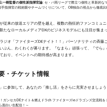
 井上一樹監督の個性派指揮官論
: セ・パ両リーグで際立つ個性と革新的な
相手指揮官の戦術眼やチームづくりについて、OB独自の視点から徹底比
が従来の放送エリアの壁を越え、複数の熱狂的ファンコミュニ
新たなローカルメディアDXのビジネスモデルにも注目が集ま
Cラジオ「ファイターズDEナイト！！」パーソナリティの斉藤
いぶん、わくわくが募ります。『なまら』頑張って、『でら』
ており、イベントへの期待感が高まります。
要・チケット情報
」に参加して、あなたの「推し活」をさらに充実させましょう
演！ガンセカDEナイト＆燃えドラch ファイターズvsドラゴンズ交流戦を
ら面白い生配信！～