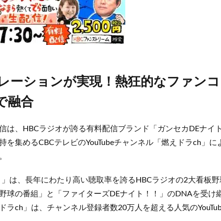
レーションが実現！熱狂的なファンコ
で融合
信は、HBCラジオが誇る有料配信ブランド「ガンセカDEナイ
を集めるCBCテレビのYouTubeチャンネル「燃えドラch」
。
ト」は、長年にわたり高い聴取率を誇るHBCラジオの2大看板
野球の番組」と「ファイターズDEナイト！！」のDNAを受け
ラch」は、チャンネル登録者数20万人を超える人気のYouTu