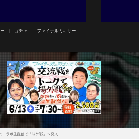
ジー
ガチャ
ファイナルミキサー
初のコラボ生配信で「場外戦」へ突入！