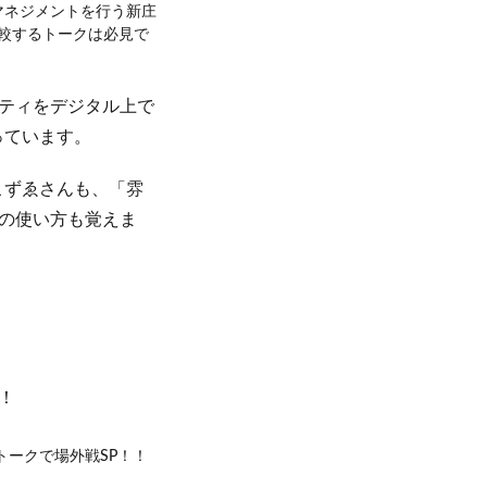
マネジメントを行う新庄
較するトークは必見で
ティをデジタル上で
っています。
こずゑさんも、「雰
の使い方も覚えま
！
トークで場外戦SP！！