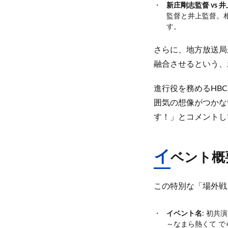
新庄剛志監督 vs
監督と井上監督。
す。
さらに、地方放送局
融合させるという、
進行役を務めるHB
囲気の想像がつかな
す！」とコメントし
イ
ベント概
この特別な「場外戦
イベント名
: 初共
～なまら熱くて で