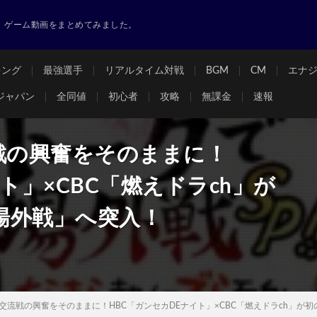
ゲーム動画をまとめてみました。
キング
最強選手
リアルタイム対戦
BGM
CM
エナ
ジャパン
全同値
初心者
攻略
無課金
速報
戦の興奮をそのままに！
ト」×CBC「燃えドラch」が
場外戦」へ突入！
D交流戦の興奮をそのままに！HBC「ガンセカDEナイト」×CBC「燃えドラch」が