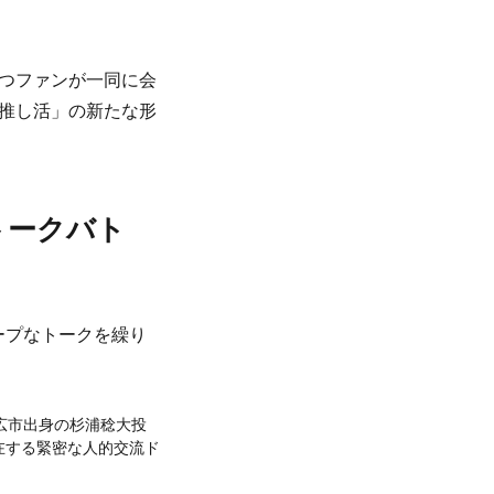
つファンが一同に会
推し活」の新たな形
トークバト
ープなトークを繰り
帯広市出身の杉浦稔大投
在する緊密な人的交流ド