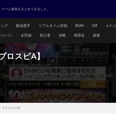
ゲーム動画をまとめてみました。
キング
最強選手
リアルタイム対戦
BGM
CM
エナ
ジャパン
全同値
初心者
攻略
無課金
速報
プロスピA】
グ【プロスピA】