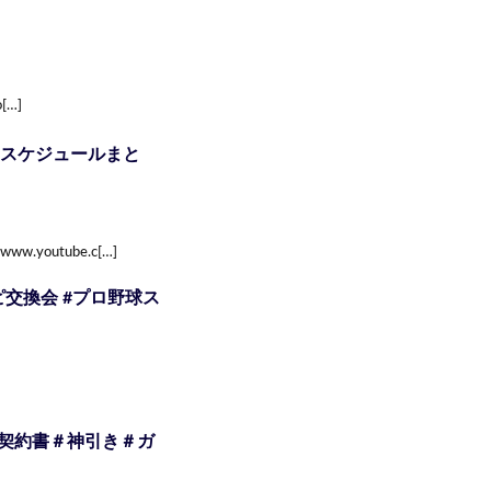
o[…]
チャスケジュールまと
youtube.c[…]
スピ交換会 #プロ野球ス
％契約書＃神引き＃ガ