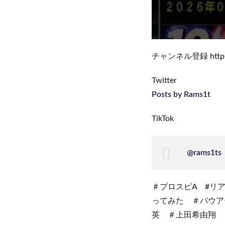
チャンネル登録 https:/
Twitter
Posts by Rams1t
TikTok
@rams1ts
＃プロスピA #リ
ってみた ＃バウア
英 ＃上田希由翔 