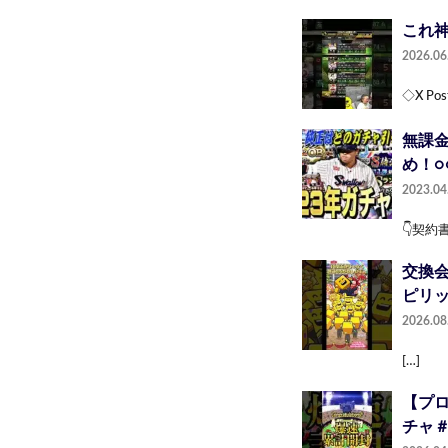
これ神
2026.06
◇X Pos
無課金
め！○
2023.04
👇契約
交換会
ピリッ
2026.08
[…]
【プ
チャ