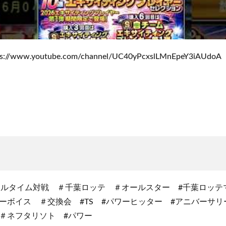
/www.youtube.com/channel/UC40yPcxslLMnEpeY3iAUdoA
アルタイム対戦 ＃千葉ロッテ ＃オールスター #千葉ロッ
ーボイス ＃交換会 #TS #パワーヒッター #アニバーサリ
＃ネフタリソト #パワー