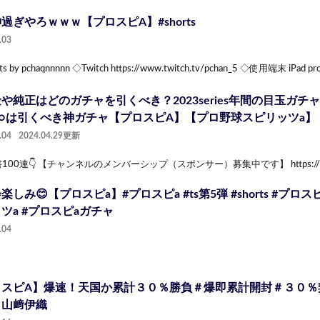
過ぎやろｗｗｗ【プロスピA】#shorts
.03
ts by pchaqnnnnn ◇Twitch https://www.twitch.tv/pchan_5 ◇使用端末 iPad pr
や純正はどのガチャを引くべき？2023series年間の目玉ガ
○は引くべき神ガチャ【プロスピA】【プロ野球スピリッツa】
.04
2024.04.29更新
書100連👇 【チャンネルのメンバーシップ（スポンサー）募集中です】 https://www.
楽しみ😊【プロスピa】#プロスピa #ts第5弾 #shorts #プロ
ツa #プロスピaガチャ
.04
ロスピA】爆速！天国か累計３０％勝負＃爆即累計開封＃３０
＃山﨑伊織