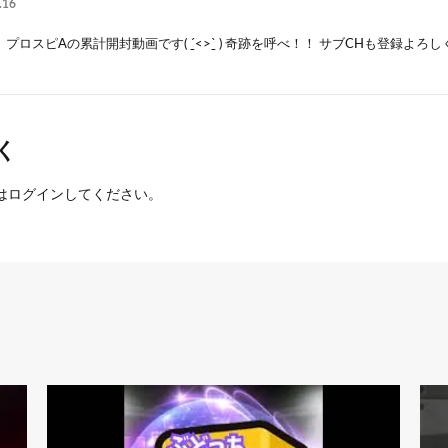
.16
ロスピAの累計開封動画です( ˊ̱˂˃ˋ̱ ) 奇跡を呼べ！！ サブCHも登録よろしく( ✌︎’ω’
く
は
ログイン
してください。