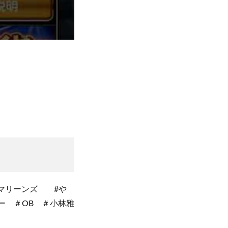
テマリーンズ #や
ー ＃OB ＃小林雅