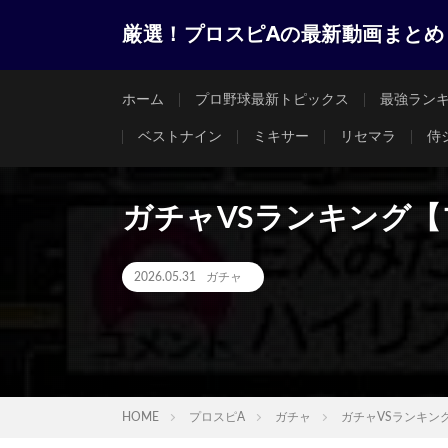
厳選！プロスピAの最新動画まとめ
ホーム
プロ野球最新トピックス
最強ラン
ベストナイン
ミキサー
リセマラ
侍
ガチャVSランキング【
2026.05.31
ガチャ
HOME
プロスピA
ガチャ
ガチャVSランキン