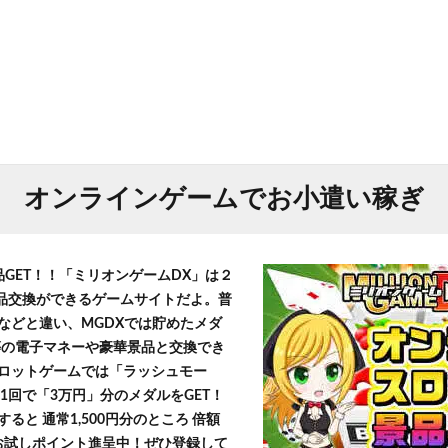
オンラインゲームでお小遣い稼ぎ
品GET！！「ミリオンゲームDX」は２
景品交換ができるゲームサイトだよ。普
などと違い、MGDXでは貯めたメダ
h」等の電子マネーや豪華景品と交換でき
ロットゲームでは「ラッシュモー
1回で「3万円」分のメダルをGET！
ると 通常1,500円分のところ 倍額
」お試しポイント進呈中！ぜひ登録して