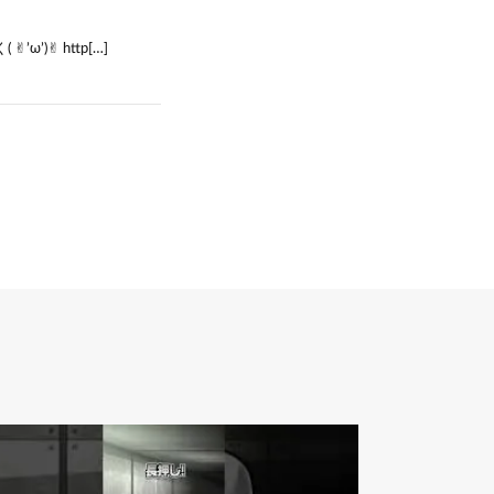
)✌︎ http[…]