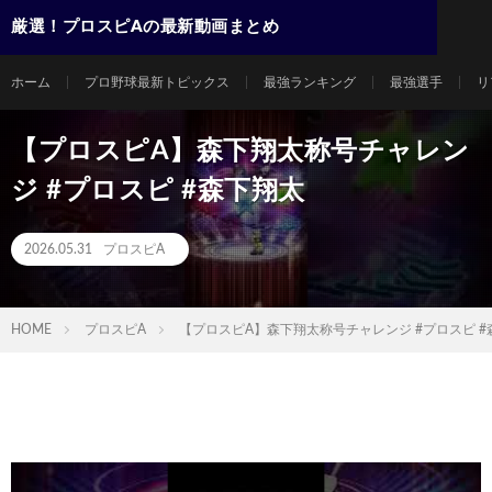
厳選！プロスピAの最新動画まとめ
ホーム
プロ野球最新トピックス
最強ランキング
最強選手
リ
【プロスピA】森下翔太称号チャレン
ジ #プロスピ #森下翔太
2026.05.31
プロスピA
HOME
プロスピA
【プロスピA】森下翔太称号チャレンジ #プロスピ #