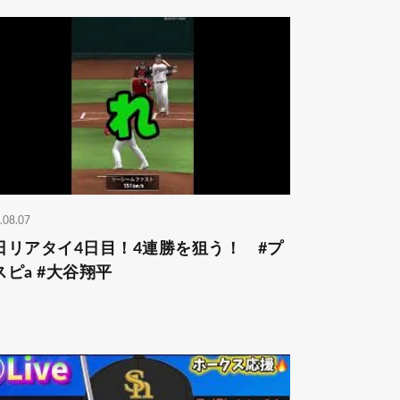
.08.07
日リアタイ4日目！4連勝を狙う！ #プ
スピa #大谷翔平