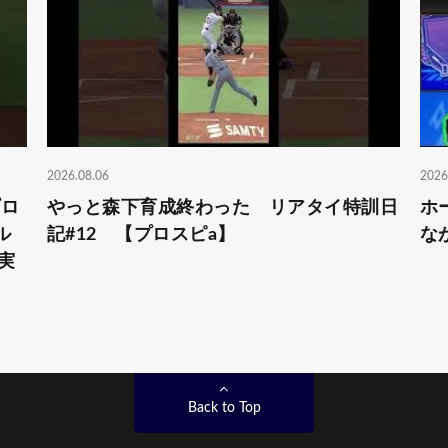
2026.08.06
2026
プロ
やっと森下育成終わった リアタイ特訓日
ホ
ル
記#12 【プロスピa】
な
実
Back to Top