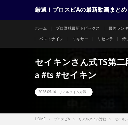
厳選！プロスピAの最新動画まとめ
ホーム
プロ野球最新トピックス
最強ラン
ベストナイン
ミキサー
リセマラ
侍
セイキンさん式TS第二
a #ts #セイキン
2026.05.16
リアルタイム対戦
HOME
プロスピA
リアルタイム対戦
セイキン