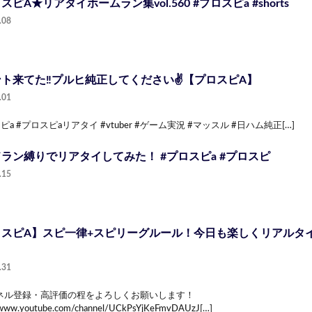
スピA★リアタイホームラン集vol.560 #プロスピa #shorts
.08
ト来てた‼️プルヒ純正してください✌️【プロスピA】
.01
ピa #プロスピaリアタイ #vtuber #ゲーム実況 #マッスル #日ハム純正[…]
ラン縛りでリアタイしてみた！ #プロスピa #プロスピ
.15
スピA】スピ一律+スピリーグルール！今日も楽しくリアルタイ
.31
ネル登録・高評価の程をよろしくお願いします！
//www.youtube.com/channel/UCkPsYjKeFmvDAUzJ[…]