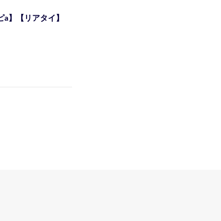
ピa】【リアタイ】
]