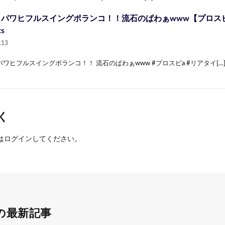
ヒパワヒフルスイングポランコ！！流石のぱわぁwww【プロス
ts
.13
ワヒフルスイングポランコ！！ 流石のぱわぁwww #プロスピa #リアタイ[…
く
は
ログイン
してください。
の最新記事