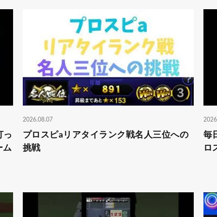
2026.08.07
2026
打っ
プロスピaリアタイランク戦名人三位への
毎
ーム
挑戦
ロ