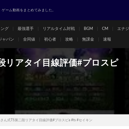
ゲーム動画をまとめてみました。
キング
最強選手
リアルタイム対戦
BGM
CM
エナ
ジャパン
全同値
初心者
攻略
無課金
速報
段リアタイ目線評価#プロスピ
さん式TS第二段リアタイ目線評価#プロスピa #ts #セイキン