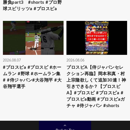
勝負part3 #shorts #プロ野
球スピリッツa #プロスピa
2026.08.07
2026.08.06
#プロスピa #プロスピ #ホー
プロスピA【侍ジャパンセレ
ムラン #野球 #ホームラン集
クション再臨】岡本和真・村
# #侍ジャパン#大谷翔平 #大
上宗隆欲しくて追加30連！神
谷翔平選手
引きできるか？【プロスピ
A】#プロスピ #プロスピa #
プロスピa動画 #プロスピaガ
チャ #侍ジャパン #shorts