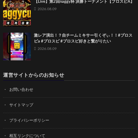
【Live】第2回naggy杯 決勝トーナメント【プロスピA】
2026.08.09
激レア演出！？自チームミキサー引くぞぃ！！#プロス
ピa #プロスピ #プロスピ好きと繋がりたい
2026.08.09
運営サイトからのお知らせ
お問い合わせ
サイトマップ
プライバシーポリシー
相互リンクについて