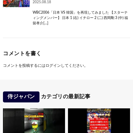
2025.08.18
WBC2006「日本 VS 韓国」を再現してみました 【スターテ
ィングメンバー】 日本 1 (右) イチロー 2 (二) 西岡剛 3 (中) 福
留孝介[…]
コメントを書く
コメントを投稿するには
ログイン
してください。
侍ジャパン
カテゴリの最新記事