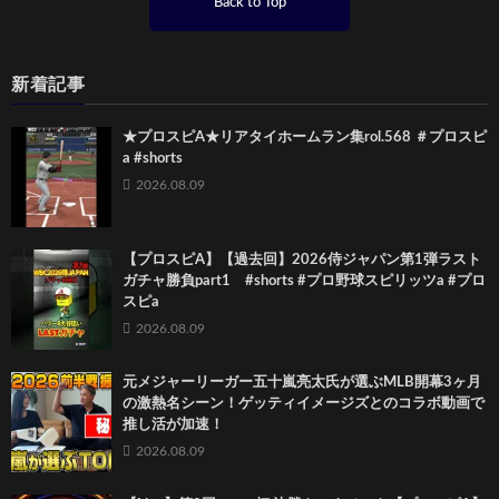
Back to Top
新着記事
★プロスピA★リアタイホームラン集rol.568 ＃プロスピ
a #shorts
2026.08.09
【プロスピA】【過去回】2026侍ジャパン第1弾ラスト
ガチャ勝負part1 #shorts #プロ野球スピリッツa #プロ
スピa
2026.08.09
元メジャーリーガー五十嵐亮太氏が選ぶMLB開幕3ヶ月
の激熱名シーン！ゲッティイメージズとのコラボ動画で
推し活が加速！
2026.08.09