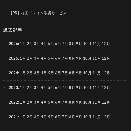
【PR】格安ドメイン取得サービス
過去記事
2026
:
1月
2月
3月
4月
5月
6月
7月
8月
9月
10月
11月
12月
2025
:
1月
2月
3月
4月
5月
6月
7月
8月
9月
10月
11月
12月
2024
:
1月
2月
3月
4月
5月
6月
7月
8月
9月
10月
11月
12月
2023
:
1月
2月
3月
4月
5月
6月
7月
8月
9月
10月
11月
12月
2022
:
1月
2月
3月
4月
5月
6月
7月
8月
9月
10月
11月
12月
2021
:
1月
2月
3月
4月
5月
6月
7月
8月
9月
10月
11月
12月