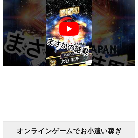
オンラインゲームでお小遣い稼ぎ