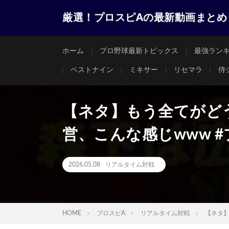
厳選！プロスピAの最新動画まとめ
ホーム
プロ野球最新トピックス
最強ラン
ベストナイン
ミキサー
リセマラ
侍
【ネタ】もう全てがど
営、こんな感じwww #プロ
2026.05.08
リアルタイム対戦
HOME
プロスピA
リアルタイム対戦
【ネタ】