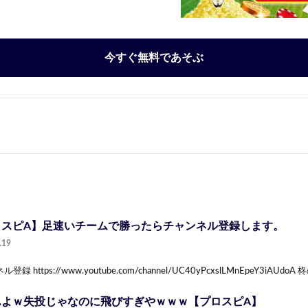
今すぐ無料であそぶ
ロスピA】足速いチームで勝ったらチャンネル登録します。
.19
録 https://www.youtube.com/channel/UC40yPcxslLMnEpeY3iAUdoA
んよｗ失投じゃなのに飛びすぎやｗｗｗ【プロスピA】