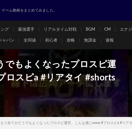
ゲーム動画をまとめてみました。
キング
最強選手
リアルタイム対戦
BGM
CM
エナ
ジャパン
全同値
初心者
攻略
無課金
速報
うでもよくなったプロスピ運
スピa #リアタイ #shorts
もう全てがどうでもよくなったプロスピ運営、こんな感じwww #プロスピa #リアタイ #