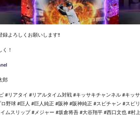
登録よろしくお願いします‼️
しく！
nnel
虎太郎
スピ #リアタイ #リアルタイム対戦 #キッサキチャンネル #キッサ
ロ野球 #巨人 #巨人純正 #阪神 #阪神純正 #スピチャン #スピリ
タイムスリップ #メジャー #坂倉将吾 #大谷翔平 #西口文也 #村