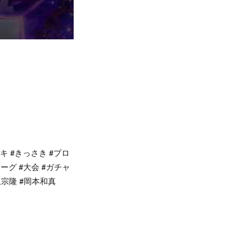
キ #きっさき #プロ
ーグ #大会 #ガチャ
上宗隆 #岡本和真