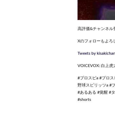
高評価&チャンネル
Xのフォローもよろ
Tweets by kisakicha
VOICEVOX: 白上
#プロスピa #プロ
野球スピリッツa #プ
#あるある #覚醒 #
#shorts