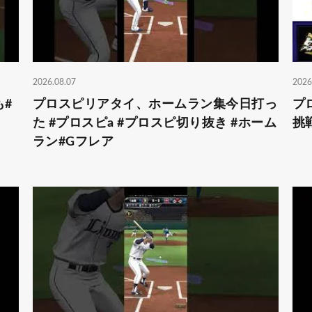
2026.08.07
2026
#
プロスピリアタイ、ホームラン集今日打っ
プ
た #プロスピa #プロスピ切り抜き #ホーム
挑
ラン#Gフレア