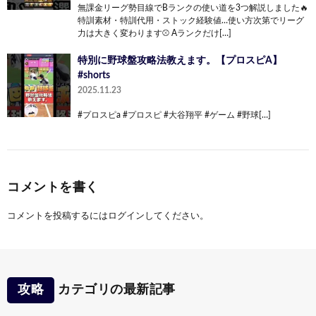
無課金リーグ勢目線でBランクの使い道を3つ解説しました🔥
特訓素材・特訓代用・ストック経験値…使い方次第でリーグ
力は大きく変わります⚾️ Aランクだけ[…]
特別に野球盤攻略法教えます。【プロスピA】
#shorts
2025.11.23
#プロスピa #プロスピ #大谷翔平 #ゲーム #野球[…]
コメントを書く
コメントを投稿するには
ログイン
してください。
攻略
カテゴリの最新記事