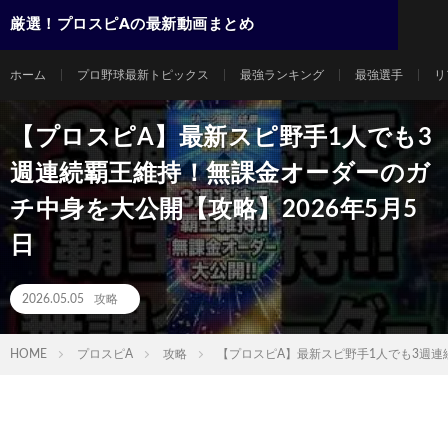
厳選！プロスピAの最新動画まとめ
ホーム
プロ野球最新トピックス
最強ランキング
最強選手
リ
【プロスピA】最新スピ野手1人でも3
週連続覇王維持！無課金オーダーのガ
チ中身を大公開【攻略】2026年5月5
日
2026.05.05
攻略
HOME
プロスピA
攻略
【プロスピA】最新スピ野手1人でも3週連