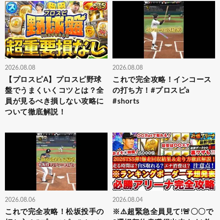
2026.08.08
2026.08.08
【プロスピA】プロスピ野球
これで完全攻略！インコース
盤でうまくいくコツとは？全
の打ち方！#プロスピa
員が見るべき損しない攻略に
#shorts
ついて徹底解説！
2026.08.06
2026.08.04
これで完全攻略！松坂投手の
※⚠️超緊急全員見て!🚨〇〇で