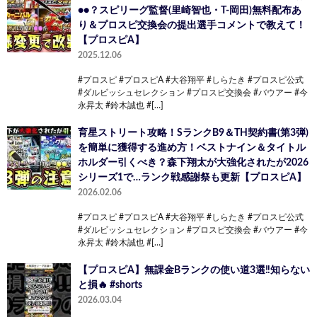
●●？スピリーグ監督(里崎智也・T-岡田)無料配布あ
り＆プロスピ交換会の提出選手コメントで教えて！
【プロスピA】
2025.12.06
#プロスピ #プロスピA #大谷翔平 #しらたき #プロスピ公式
#ダルビッシュセレクション #プロスピ交換会 #バウアー #今
永昇太 #鈴木誠也 #[…]
育星ストリート攻略！SランクB9＆TH契約書(第3弾)
を簡単に獲得する進め方！ベストナイン＆タイトル
ホルダー引くべき？森下翔太が大強化されたが2026
シリーズ1で…ランク戦感謝祭も更新【プロスピA】
2026.02.06
#プロスピ #プロスピA #大谷翔平 #しらたき #プロスピ公式
#ダルビッシュセレクション #プロスピ交換会 #バウアー #今
永昇太 #鈴木誠也 #[…]
【プロスピA】無課金Bランクの使い道3選‼️知らない
と損🔥 #shorts
2026.03.04