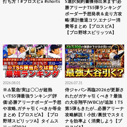
打ち方！#プロスピa #shorts
S選択契約書獲得出来ます!必
勝アリーナTS5弾ランキング
ボーダー予想発表＆走り方攻
略!累計撤退コツ,エナジー消
費等まとめ【プロスピA】
【プロ野球スピリッツA】
2026.08.01
2026.07.31
※⚠️緊急!実は〇〇が超熱
侍ジャパン再臨2026が更新さ
い!TS5弾最強ランキング!評
れたがガチャ引くべき？最強
価!必勝アリーナボーダー予想
の大谷翔平(WBC)が追加！TS
や攻略,ガチャ引くべきか等全
第5弾もきたが…必勝アリーナ
まとめ【プロスピA】【プロ
攻略解説！小技/裏技でスタミ
野球スピリッツA】タイムス
ナを効率よく消費しよう【プ