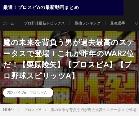
厳選！プロスピAの最新動画まとめ
ホーム
プロ野球最新トピックス
最強ランキング
最強選手
リ
鷹の未来を背負う男が過去最高のステ
ータスで登場！これが昨年のWAR2位
だ！【栗原陵矢】【プロスピA】【プ
ロ野球スピリッツA】
2025.01.26
プロスピA
HOME
プロスピA
鷹の未来を背負う男が過去最高のステータスで登場！