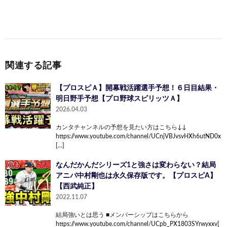
関連する記事
【プロスピＡ】開幕戦活躍選手予想！６日目結果・
明日野手予想【プロ野球スピリッツＡ】
2026.04.03
カンタチャンネルの予想を見たい方はこちら↓↓
https://www.youtube.com/channel/UCnjVBJvsvHXh6utND0x
[…]
なんだかんだシリーズ1と強さは変わらない？結局
アニバ中村剛也は永久保存版です。【プロスピA】
【西武純正】
2022.11.07
結局強いとは思う ■メンバーシップはこちらから
https://www.youtube.com/channel/UCpb_PX1803SYrwyxxv[