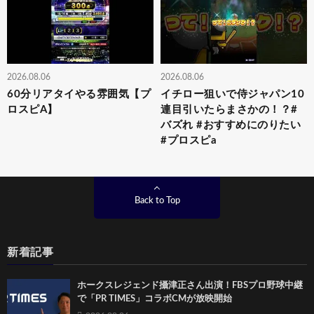
2026.08.06
2026.08.06
60分リアタイやる雰囲気【プ
イチロー狙いで侍ジャパン10
ロスピA】
連目引いたらまさかの！？#
バズれ #おすすめにのりたい
#プロスピa
Back to Top
新着記事
ホークスレジェンド攝津正さん出演！FBSプロ野球中継
で「PR TIMES」コラボCMが放映開始