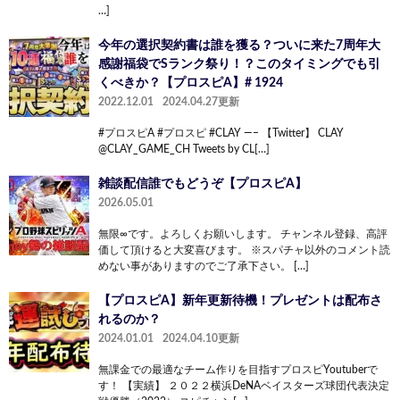
…]
今年の選択契約書は誰を獲る？ついに来た7周年大
感謝福袋でSランク祭り！？このタイミングでも引
くべきか？【プロスピA】# 1924
2022.12.01
2024.04.27更新
#プロスピA #プロスピ #CLAY —– 【Twitter】 CLAY
@CLAY_GAME_CH Tweets by CL[…]
雑談配信誰でもどうぞ【プロスピA】
2026.05.01
無限∞です。よろしくお願いします。 チャンネル登録、高評
価して頂けると大変喜びます。 ※スパチャ以外のコメント読
めない事がありますのでご了承下さい。 […]
【プロスピA】新年更新待機！プレゼントは配布さ
れるのか？
2024.01.01
2024.04.10更新
無課金での最適なチーム作りを目指すプロスピYoutuberで
す！ 【実績】 ２０２２横浜DeNAベイスターズ球団代表決定