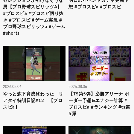
セレクションが引けなそうな
明日のイベントガチャ更新予
男【プロ野球スピリッツA】
想 #プロスピa #プロスピ
#プロスピa #プロスピ切り抜
き #プロスピ #ゲーム実況 #
プロ野球スピリッツa #ゲーム
#shorts
2026.08.06
2026.08.06
やっと森下育成終わった リ
【TS第5弾】必勝アリーナ ボ
アタイ特訓日記#12 【プロ
ーダー予想&エナジー計算 #
スピa】
プロスピa #ランキング #ts第
5弾